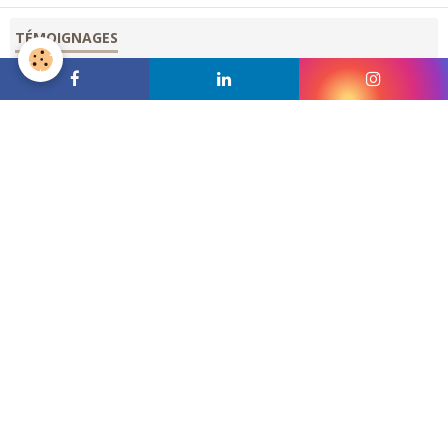
TÉMOIGNAGES
Jennyka Arul
Le jeudi, 04 janvier 2024
Je voulais partager à quel point je suis satisfaite de M. Laurent
Gaudron, mon formateur. Sa façon d ...
Tulliez
Le jeudi, 24 février 2022
L’apprentissage est facile lorsque l’enseignant se soucie
vraiment de l’élève. Merci Laurent Gaudron ...
Véronique WILMO
Le mardi, 22 février 2022
Laurent GAUDRON est un formateur passionné, pédagogue et
à l'écoute, qui s'adapte aux besoins de ses ...
Varlet Kevin
Le vendredi, 19 novembre 2021
Laurent Gaudron est un excellent formateur. A travers ses
formations et sa pédagogie nous allons jusqu'au ...